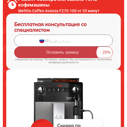
кофемашины
Melitta Caffeo Avanza F270-100 от 35 минут
Бесплатная консультация со
специалистом
Оставить заявку
Нажимая на кнопку "Оставить заявку" Вы соглашаетесь c
политикой
конфиденциальности
Скидка по