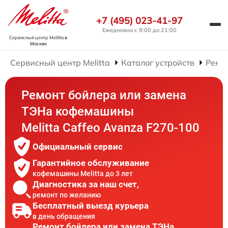
+7 (495) 023-41-97
Ежедневно с 9:00 до 21:00
Сервисный центр Melitta
в
Москве
Сервисный центр Melitta
Каталог устройств
Ремо
Ремонт бойлера или замена
ТЭНа кофемашины
Melitta Caffeo Avanza F270-100
Официальный сервис
Гарантийное обслуживание
кофемашины Melitta до 3 лет
Диагностика за наш счет,
ремонт по желанию
Бесплатный выезд курьера
в день обращения
Ремонт бойлера или замена ТЭНа