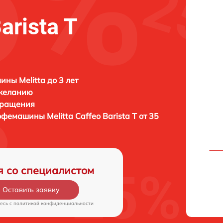
arista T
ны Melitta до 3 лет
 желанию
бращения
 кофемашины
Melitta Caffeo Barista T от 35
я со специалистом
Оставить заявку
есь c
политикой конфиденциальности