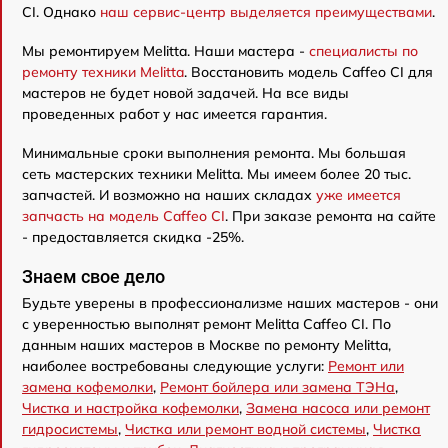
CI. Однако
наш сервис-центр выделяется преимуществами
.
Мы ремонтируем Melitta. Наши мастера -
специалисты по
ремонту техники Melitta
. Восстановить модель Caffeo CI для
мастеров не будет новой задачей. На все виды
проведенных работ у нас имеется гарантия.
Минимальные сроки выполнения ремонта. Мы большая
сеть мастерских техники Melitta. Мы имеем более 20 тыс.
запчастей. И возможно на наших складах
уже имеется
запчасть на модель Caffeo CI
. При заказе ремонта на сайте
- предоставляется скидка -25%.
Знаем свое дело
Будьте уверены в профессионализме наших мастеров - они
с уверенностью выполнят ремонт Melitta Caffeo CI. По
данным наших мастеров в Москве по ремонту Melitta,
наиболее востребованы следующие услуги:
Ремонт или
замена кофемолки
,
Ремонт бойлера или замена ТЭНа
,
Чистка и настройка кофемолки
,
Замена насоса или ремонт
гидросистемы
,
Чистка или ремонт водной системы
,
Чистка