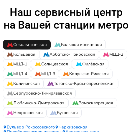
Наш сервисный центр
на Вашей станции метро
Сокольническая
Большая кольцевая
Кольцевая
Арбатско-Покровская
МЦД-2
МЦД-1
Солнцевская
Филёвская
МЦД-4
МЦД-3
Калужско-Рижская
Калининская
Таганско-Краснопресненская
Серпуховско-Тимирязевская
Люблинско-Дмитровская
Замоскворецкая
Некрасовская
Бутовская
Бульвар Рокоссовского
Черкизовская
Преображенская площадь
Красносельская