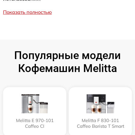
Показать полностью
Популярные модели
Кофемашин Melitta
Melitta Е 970-101
Melitta F 830-101
Caffeo CI
Caffeo Barista T Smart