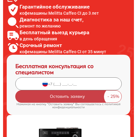
Гарантийное обслуживание
кофемашины Melitta Caffeo CI до 3 лет
Диагностика за наш счет,
ремонт по желанию
Бесплатный выезд курьера
в день обращения
Срочный ремонт
кофемашины Melitta Caffeo CI от 35 минут
Бесплатная консультация со
специалистом
Оставить заявку
Нажимая на кнопку "Оставить заявку" Вы соглашаетесь c
политикой
конфиденциальности