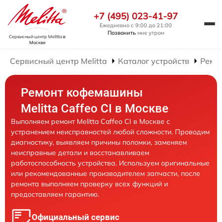
+7 (495) 023-41-97
Ежедневно с 9:00 до 21:00
Позвонить
мне утром
Сервисный центр Melitta
в
Москве
Сервисный центр Melitta
Каталог устройств
Ремо
Ремонт кофемашины
Melitta Caffeo CI в Москве
Выполняем ремонт Melitta Caffeo CI в Москве с
устранением неисправностей любой сложности. Проводим
диагностику, выявляем причины поломки, заменяем
неисправные детали и восстанавливаем
работоспособность устройства. Используем оригинальные
или рекомендованные производителем запчасти, после
ремонта выполняем проверку всех функций и
предоставляем гарантию.
Официальный сервис