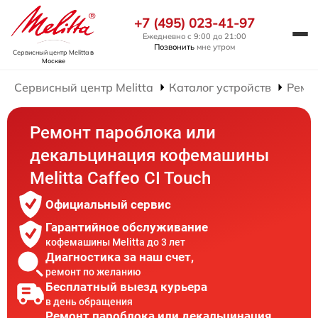
+7 (495) 023-41-97
Ежедневно с 9:00 до 21:00
Позвонить
мне утром
Сервисный центр Melitta
в
Москве
Сервисный центр Melitta
Каталог устройств
Ремо
Ремонт пароблока или
декальцинация кофемашины
Melitta Caffeo CI Touch
Официальный сервис
Гарантийное обслуживание
кофемашины Melitta до 3 лет
Диагностика за наш счет,
ремонт по желанию
Бесплатный выезд курьера
в день обращения
Ремонт пароблока или декальцинация