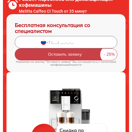
кофемашины
Melitta Caffeo CI Touch от 35 минут
Бесплатная консультация со
специалистом
Оставить заявку
Нажимая на кнопку "Оставить заявку" Вы соглашаетесь c
политикой
конфиденциальности
Скидка по