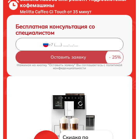
кофемашины
Melitta Caffeo CI Touch от 35 минут
Бесплатная консультация со
специалистом
Оставить заявку
Нажимая на кнопку "Оставить заявку" Вы соглашаетесь c
политикой
конфиденциальности
Скидка по