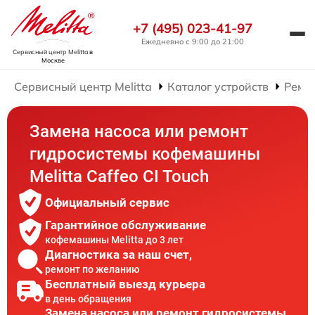
+7 (495) 023-41-97
Ежедневно с 9:00 до 21:00
Сервисный центр Melitta
в
Москве
Сервисный центр Melitta
Каталог устройств
Ремо
Замена насоса или ремонт
гидросистемы кофемашины
Melitta Caffeo CI Touch
Официальный сервис
Гарантийное обслуживание
кофемашины Melitta до 3 лет
Диагностика за наш счет,
ремонт по желанию
Бесплатный выезд курьера
в день обращения
Замена насоса или ремонт гидросистемы