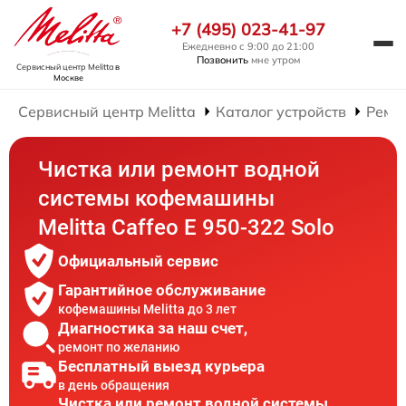
+7 (495) 023-41-97
Ежедневно с 9:00 до 21:00
Позвонить
мне утром
Сервисный центр Melitta
в
Москве
Сервисный центр Melitta
Каталог устройств
Ремо
Чистка или ремонт водной
системы кофемашины
Melitta Caffeo E 950-322 Solo
Официальный сервис
Гарантийное обслуживание
кофемашины Melitta до 3 лет
Диагностика за наш счет,
ремонт по желанию
Бесплатный выезд курьера
в день обращения
Чистка или ремонт водной системы