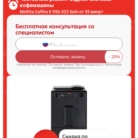
кофемашины
Melitta Caffeo E 950-322 Solo от 35 минут
Бесплатная консультация со
специалистом
Оставить заявку
Нажимая на кнопку "Оставить заявку" Вы соглашаетесь c
политикой
конфиденциальности
Скидка по