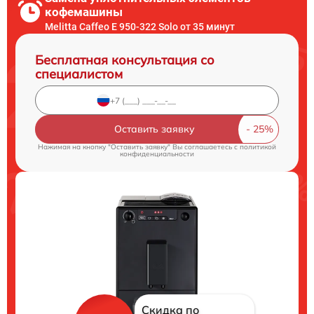
кофемашины
Melitta Caffeo E 950-322 Solo от 35 минут
Бесплатная консультация со
специалистом
Оставить заявку
Нажимая на кнопку "Оставить заявку" Вы соглашаетесь c
политикой
конфиденциальности
Скидка по