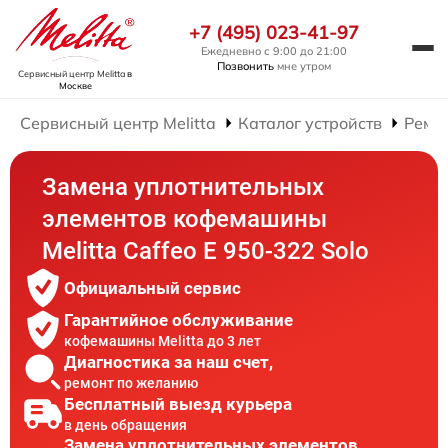
+7 (495) 023-41-97
Ежедневно с 9:00 до 21:00
Позвонить
мне утром
Сервисный центр Melitta
в
Москве
Сервисный центр Melitta
Каталог устройств
Ремо
Замена уплотнительных
элементов кофемашины
Melitta Caffeo E 950-322 Solo
Официальный сервис
Гарантийное обслуживание
кофемашины Melitta до 3 лет
Диагностика за наш счет,
ремонт по желанию
Бесплатный выезд курьера
в день обращения
Замена уплотнительных элементов