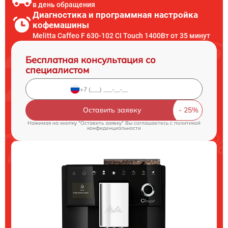
в день обращения
Диагностика и программная настройка
кофемашины
Melitta Caffeo F 630-102 CI Touch 1400Вт от 35 минут
Бесплатная консультация со
специалистом
Оставить заявку
Нажимая на кнопку "Оставить заявку" Вы соглашаетесь c
политикой
конфиденциальности