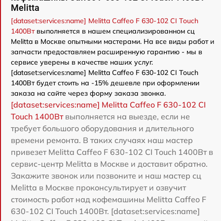
Melitta
[dataset:services:name] Melitta Caffeo F 630-102 CI Touch
1400Вт
выполняется в нашем специализированном сц
Melitta в Москве опытными мастерами. На все виды работ и
запчасти предоставляем расширенную гарантию - мы в
сервисе уверены в качестве наших услуг.
[dataset:services:name] Melitta Caffeo F 630-102 CI Touch
1400Вт будет стоить на -15% дешевле при оформлении
заказа на сайте через форму заказа звонка.
[dataset:services:name] Melitta Caffeo F 630-102 CI
Touch 1400Вт
выполняется на выезде, если не
требует большого оборудования и длительного
времени ремонта. В таких случаях наш мастер
привезет Melitta Caffeo F 630-102 CI Touch 1400Вт в
сервис-центр Melitta в Москве и доставит обратно.
Закажите звонок или позвоните и наш мастер сц
Melitta в Москве проконсультирует и озвучит
стоимость работ над кофемашины Melitta Caffeo F
630-102 CI Touch 1400Вт. [dataset:services:name]