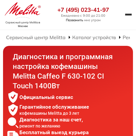
+7 (495) 023-41-97
Ежедневно с 9:00 до 21:00
Позвонить
мне утром
Сервисный центр Melitta
в
Москве
Сервисный центр Melitta
Каталог устройств
Ремо
Диагностика и программная
настройка кофемашины
Melitta Caffeo F 630-102 CI
Touch 1400Вт
Официальный сервис
Гарантийное обслуживание
кофемашины Melitta до 3 лет
Диагностика за наш счет,
ремонт по желанию
Бесплатный выезд курьера