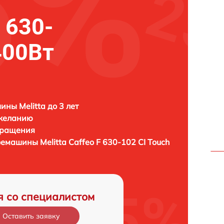
F 630-
400Вт
ны Melitta до 3 лет
 желанию
бращения
офемашины
Melitta Caffeo F 630-102 CI Touch
я со специалистом
Оставить заявку