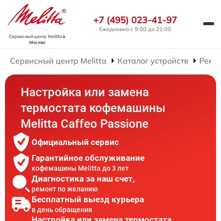
+7 (495) 023-41-97
Ежедневно с 9:00 до 21:00
Сервисный центр Melitta
в
Москве
Сервисный центр Melitta
Каталог устройств
Ремо
Настройка или замена
термостата кофемашины
Melitta Caffeo Passione
Официальный сервис
Гарантийное обслуживание
кофемашины Melitta до 3 лет
Диагностика за наш счет,
ремонт по желанию
Бесплатный выезд курьера
в день обращения
Настройка или замена термостата