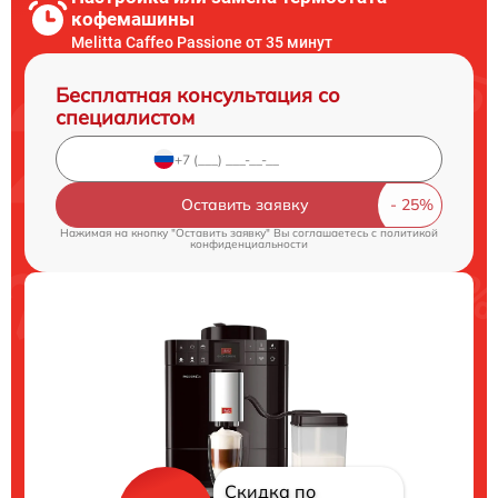
кофемашины
Melitta Caffeo Passione от 35 минут
Бесплатная консультация со
специалистом
Оставить заявку
Нажимая на кнопку "Оставить заявку" Вы соглашаетесь c
политикой
конфиденциальности
Скидка по