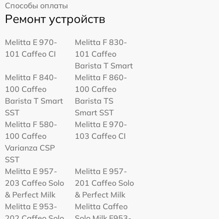
Способы оплаты
Ремонт устройств
Melitta Е 970-
Melitta F 830-
101 Caffeo CI
101 Caffeo
Barista T Smart
Melitta F 840-
Melitta F 860-
100 Caffeo
100 Caffeo
Barista T Smart
Barista TS
SST
Smart SST
Melitta F 580-
Melitta Е 970-
100 Caffeo
103 Caffeo CI
Varianza CSP
SST
Melitta E 957-
Melitta E 957-
203 Caffeo Solo
201 Caffeo Solo
& Perfect Milk
& Perfect Milk
Melitta Е 953-
Melitta Caffeo
202 Caffeo Solo
Solo Milk E953-