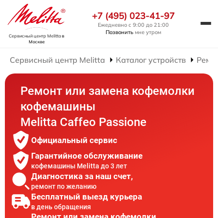
+7 (495) 023-41-97
Ежедневно с 9:00 до 21:00
Позвонить
мне утром
Сервисный центр Melitta
в
Москве
Сервисный центр Melitta
Каталог устройств
Ремо
Ремонт или замена кофемолки
кофемашины
Melitta Caffeo Passione
Официальный сервис
Гарантийное обслуживание
кофемашины Melitta до 3 лет
Диагностика за наш счет,
ремонт по желанию
Бесплатный выезд курьера
в день обращения
Ремонт или замена кофемолки