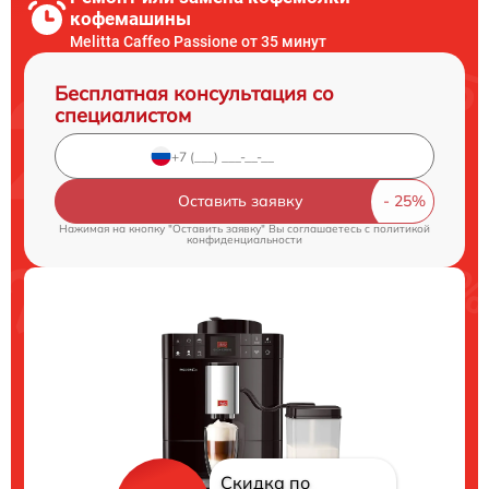
кофемашины
Melitta Caffeo Passione от 35 минут
Бесплатная консультация со
специалистом
Оставить заявку
Нажимая на кнопку "Оставить заявку" Вы соглашаетесь c
политикой
конфиденциальности
Скидка по