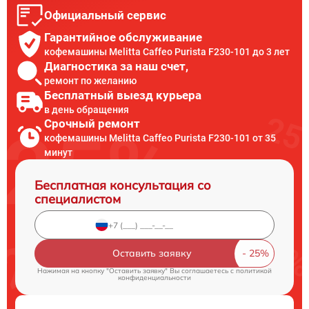
Официальный сервис
Гарантийное обслуживание
кофемашины Melitta Caffeo Purista F230-101 до 3 лет
Диагностика за наш счет,
ремонт по желанию
Бесплатный выезд курьера
в день обращения
Срочный ремонт
кофемашины Melitta Caffeo Purista F230-101 от 35
минут
Бесплатная консультация со
специалистом
Оставить заявку
Нажимая на кнопку "Оставить заявку" Вы соглашаетесь c
политикой
конфиденциальности