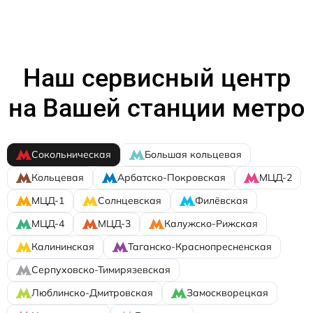
Наш сервисный центр
на Вашей станции метро
Сокольническая
Большая кольцевая
Кольцевая
Арбатско-Покровская
МЦД-2
МЦД-1
Солнцевская
Филёвская
МЦД-4
МЦД-3
Калужско-Рижская
Калининская
Таганско-Краснопресненская
Серпуховско-Тимирязевская
Люблинско-Дмитровская
Замоскворецкая