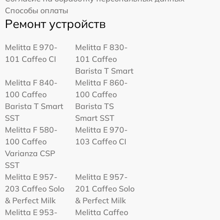
Способы оплаты
Ремонт устройств
Melitta Е 970-
Melitta F 830-
101 Caffeo CI
101 Caffeo
Barista T Smart
Melitta F 840-
Melitta F 860-
100 Caffeo
100 Caffeo
Barista T Smart
Barista TS
SST
Smart SST
Melitta F 580-
Melitta Е 970-
100 Caffeo
103 Caffeo CI
Varianza CSP
SST
Melitta E 957-
Melitta E 957-
203 Caffeo Solo
201 Caffeo Solo
& Perfect Milk
& Perfect Milk
Melitta Е 953-
Melitta Caffeo