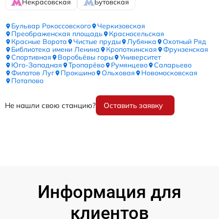
Некрасовская
Бутовская
Бульвар Рокоссовского
Черкизовская
Преображенская площадь
Красносельская
Красные Ворота
Чистые пруды
Лубянка
Охотный Ряд
Библиотека имени Ленина
Кропоткинская
Фрунзенская
Спортивная
Воробьёвы горы
Университет
Юго-Западная
Тропарёво
Румянцево
Саларьево
Филатов Луг
Прокшино
Ольховая
Новомосковская
Потапово
Не нашли свою станцию?
Оставить заявку
Информация для
клиентов