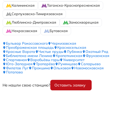
Калининская
Таганско-Краснопресненская
Серпуховско-Тимирязевская
Люблинско-Дмитровская
Замоскворецкая
Некрасовская
Бутовская
Бульвар Рокоссовского
Черкизовская
Преображенская площадь
Красносельская
Красные Ворота
Чистые пруды
Лубянка
Охотный Ряд
Библиотека имени Ленина
Кропоткинская
Фрунзенская
Спортивная
Воробьёвы горы
Университет
Юго-Западная
Тропарёво
Румянцево
Саларьево
Филатов Луг
Прокшино
Ольховая
Новомосковская
Потапово
Не нашли свою станцию?
Оставить заявку