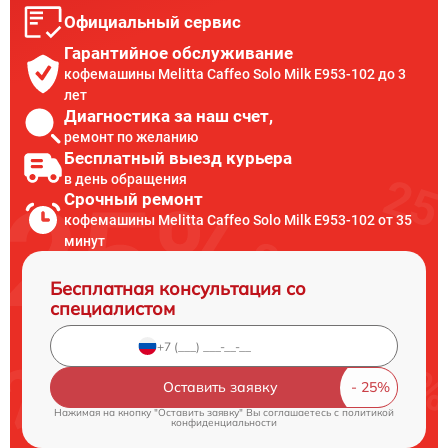
Официальный сервис
Гарантийное обслуживание
кофемашины Melitta Caffeo Solo Milk E953-102 до 3
лет
Диагностика за наш счет,
ремонт по желанию
Бесплатный выезд курьера
в день обращения
Срочный ремонт
кофемашины Melitta Caffeo Solo Milk E953-102 от 35
минут
Бесплатная консультация со
специалистом
Оставить заявку
Нажимая на кнопку "Оставить заявку" Вы соглашаетесь c
политикой
конфиденциальности