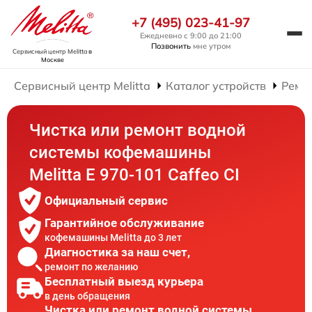
+7 (495) 023-41-97
Ежедневно с 9:00 до 21:00
Позвонить
мне утром
Сервисный центр Melitta
в
Москве
Сервисный центр Melitta
Каталог устройств
Ремо
Чистка или ремонт водной
системы кофемашины
Melitta Е 970-101 Caffeo CI
Официальный сервис
Гарантийное обслуживание
кофемашины Melitta до 3 лет
Диагностика за наш счет,
ремонт по желанию
Бесплатный выезд курьера
в день обращения
Чистка или ремонт водной системы