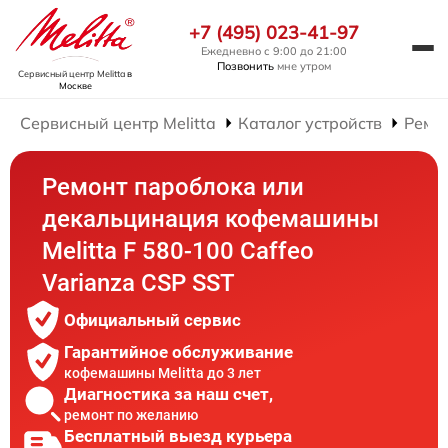
+7 (495) 023-41-97
Ежедневно с 9:00 до 21:00
Позвонить
мне утром
Сервисный центр Melitta
в
Москве
Сервисный центр Melitta
Каталог устройств
Ремо
Ремонт пароблока или
декальцинация кофемашины
Melitta F 580-100 Caffeo
Varianza CSP SST
Официальный сервис
Гарантийное обслуживание
кофемашины Melitta до 3 лет
Диагностика за наш счет,
ремонт по желанию
Бесплатный выезд курьера