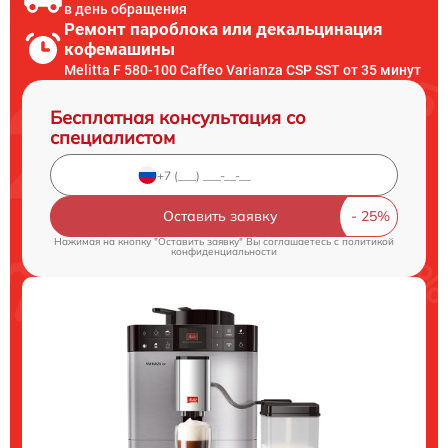
в день обращения
Ремонт пароблока или декальцинация
кофемашины
Melitta F 580-100 Caffeo Varianza CSP SST от 35 минут
Бесплатная консультация со
специалистом
Оставить заявку
Нажимая на кнопку "Оставить заявку" Вы соглашаетесь c
политикой
конфиденциальности