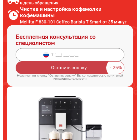
в день обращения
Чистка и настройка кофемолки
кофемашины
Melitta F 830-101 Caffeo Barista T Smart от 35 минут
Бесплатная консультация со
специалистом
Оставить заявку
Нажимая на кнопку "Оставить заявку" Вы соглашаетесь c
политикой
конфиденциальности