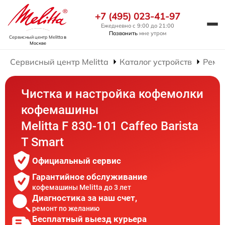
+7 (495) 023-41-97
Ежедневно с 9:00 до 21:00
Позвонить
мне утром
Сервисный центр Melitta
в
Москве
Сервисный центр Melitta
Каталог устройств
Ремо
Чистка и настройка кофемолки
кофемашины
Melitta F 830-101 Caffeo Barista
T Smart
Официальный сервис
Гарантийное обслуживание
кофемашины Melitta до 3 лет
Диагностика за наш счет,
ремонт по желанию
Бесплатный выезд курьера